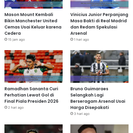
Mason Mount Kembali
Vinicius Junior Perpanjang
Bikin Manchester United
Masa Bakti di Real Madrid
Cemas Usai Keluar karena
dan Redam Spekulasi
Cedera
Arsenal
15 jam ago
1 hari ago
Ramadhan Sananta Curi
Bruno Guimaraes
Perhatian Lewat Gol di
Selangkah Lagi
Final Piala Presiden 2026
Berseragam Arsenal Usai
Harga Disepakati
2 hari ago
3 hari ago