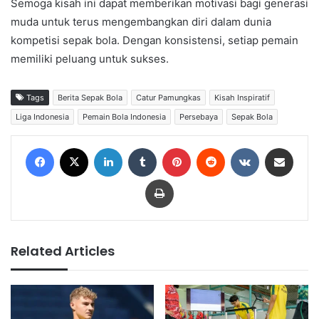
Semoga kisah ini dapat memberikan motivasi bagi generasi
muda untuk terus mengembangkan diri dalam dunia
kompetisi sepak bola. Dengan konsistensi, setiap pemain
memiliki peluang untuk sukses.
Tags
Berita Sepak Bola
Catur Pamungkas
Kisah Inspiratif
Liga Indonesia
Pemain Bola Indonesia
Persebaya
Sepak Bola
Facebook
X
LinkedIn
Tumblr
Pinterest
Reddit
VKontakte
Share via Email
Print
Related Articles