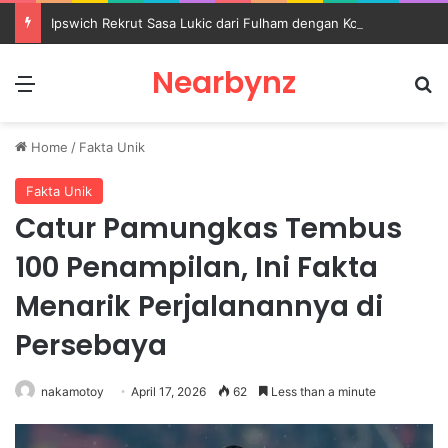
Ipswich Rekrut Sasa Lukic dari Fulham dengan Kontrak sampai 2030
Nearbynz
Menu
S
Home
/
Fakta Unik
Fakta Unik
Catur Pamungkas Tembus
100 Penampilan, Ini Fakta
Menarik Perjalanannya di
Persebaya
nakamotoy
April 17, 2026
62
Less than a minute