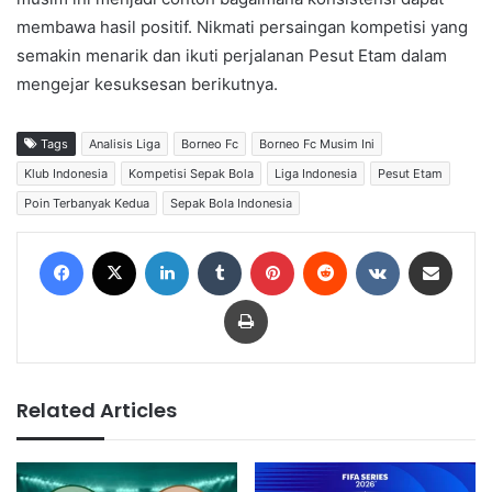
membawa hasil positif. Nikmati persaingan kompetisi yang
semakin menarik dan ikuti perjalanan Pesut Etam dalam
mengejar kesuksesan berikutnya.
Tags
Analisis Liga
Borneo Fc
Borneo Fc Musim Ini
Klub Indonesia
Kompetisi Sepak Bola
Liga Indonesia
Pesut Etam
Poin Terbanyak Kedua
Sepak Bola Indonesia
Facebook
X
LinkedIn
Tumblr
Pinterest
Reddit
VKontakte
Share via Email
Print
Related Articles