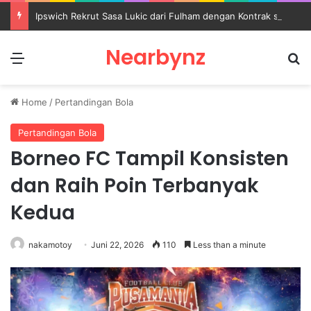
Ipswich Rekrut Sasa Lukic dari Fulham dengan Kontrak sampai 2030
Nearbynz
Menu
S
Home
/
Pertandingan Bola
Pertandingan Bola
Borneo FC Tampil Konsisten
dan Raih Poin Terbanyak
Kedua
nakamotoy
Juni 22, 2026
110
Less than a minute