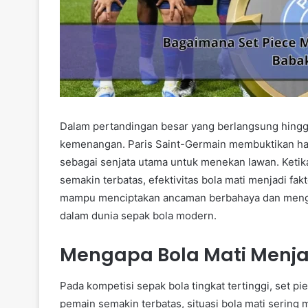
Dalam pertandingan besar yang berlangsung hingga 
kemenangan. Paris Saint-Germain membuktikan hal
sebagai senjata utama untuk menekan lawan. Keti
semakin terbatas, efektivitas bola mati menjadi fa
mampu menciptakan ancaman berbahaya dan meng
dalam dunia sepak bola modern.
Mengapa Bola Mati Menja
Pada kompetisi sepak bola tingkat tertinggi, set 
pemain semakin terbatas, situasi bola mati sering 