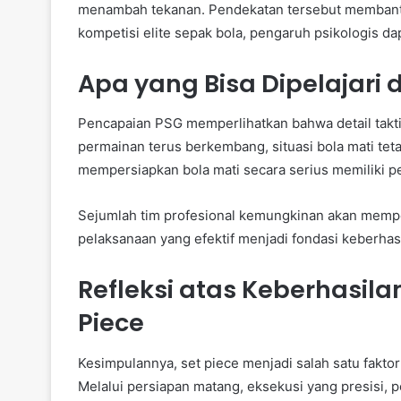
menambah tekanan. Pendekatan tersebut memban
kompetisi elite sepak bola, pengaruh psikologis d
Apa yang Bisa Dipelajari d
Pencapaian PSG memperlihatkan bahwa detail takt
permainan terus berkembang, situasi bola mati tet
mempersiapkan bola mati secara serius memiliki pel
Sejumlah tim profesional kemungkinan akan mempe
pelaksanaan yang efektif menjadi fondasi keberhas
Refleksi atas Keberhasil
Piece
Kesimpulannya, set piece menjadi salah satu fakto
Melalui persiapan matang, eksekusi yang presisi,