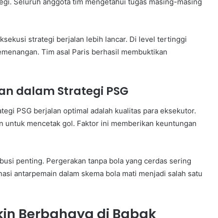
ategi. Seluruh anggota tim mengetahui tugas masing-masing
kusi strategi berjalan lebih lancar. Di level tertinggi
kemenangan. Tim asal Paris berhasil membuktikan
an dalam Strategi PSG
gi PSG berjalan optimal adalah kualitas para eksekutor.
 untuk mencetak gol. Faktor ini memberikan keuntungan
ibusi penting. Pergerakan tanpa bola yang cerdas sering
asi antarpemain dalam skema bola mati menjadi salah satu
in Berbahaya di Babak