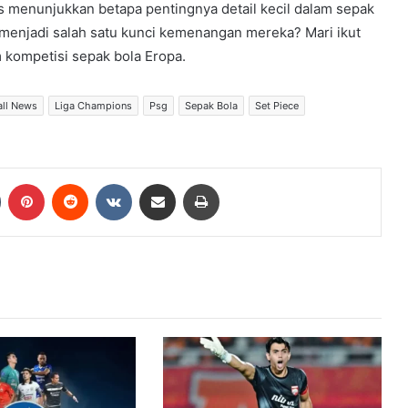
enunjukkan betapa pentingnya detail kecil dalam sepak
menjadi salah satu kunci kemenangan mereka? Mari ikut
 kompetisi sepak bola Eropa.
all News
Liga Champions
Psg
Sepak Bola
Set Piece
Tumblr
Pinterest
Reddit
VKontakte
Share via Email
Print