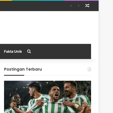
Random Arti
Search for
Fakta Unik
Postingan Terbaru