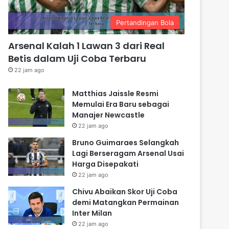
Pertandingan Bola
Arsenal Kalah 1 Lawan 3 dari Real
Betis dalam Uji Coba Terbaru
22 jam ago
Matthias Jaissle Resmi
Memulai Era Baru sebagai
Manajer Newcastle
22 jam ago
Bruno Guimaraes Selangkah
Lagi Berseragam Arsenal Usai
Harga Disepakati
22 jam ago
Chivu Abaikan Skor Uji Coba
demi Matangkan Permainan
Inter Milan
22 jam ago