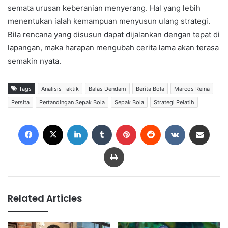
semata urusan keberanian menyerang. Hal yang lebih
menentukan ialah kemampuan menyusun ulang strategi.
Bila rencana yang disusun dapat dijalankan dengan tepat di
lapangan, maka harapan mengubah cerita lama akan terasa
semakin nyata.
Tags
Analisis Taktik
Balas Dendam
Berita Bola
Marcos Reina
Persita
Pertandingan Sepak Bola
Sepak Bola
Strategi Pelatih
Facebook
X
LinkedIn
Tumblr
Pinterest
Reddit
VKontakte
Share via Email
Print
Related Articles