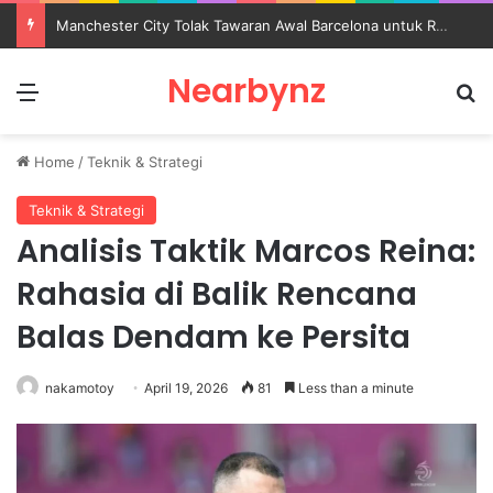
Manchester City Tolak Tawaran Awal Barcelona untuk Rodri
Nearbynz
Menu
S
Home
/
Teknik & Strategi
Teknik & Strategi
Analisis Taktik Marcos Reina:
Rahasia di Balik Rencana
Balas Dendam ke Persita
nakamotoy
April 19, 2026
81
Less than a minute