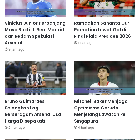
Vinicius Junior Perpanjang
Ramadhan Sananta Curi
Masa Bakti di Real Madrid
Perhatian Lewat Gol di
dan Redam Spekulasi
Final Piala Presiden 2026
Arsenal
1 hari ago
9 jam ago
Bruno Guimaraes
Mitchell Baker Menjaga
Selangkah Lagi
Optimisme Garuda
Berseragam Arsenal Usai
Menjelang Lawatan ke
Harga Disepakati
Singapura
2 hari ago
4 hari ago