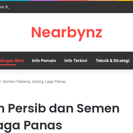
sle Resmi Memulai Era Baru sebagai Manajer Newcastle
Nearbynz
dingan Bola
Info Pemain
Info Terkini
Teknik & Strategi
dan Semen Padang Jelang Laga Panas
n Persib dan Semen
aga Panas