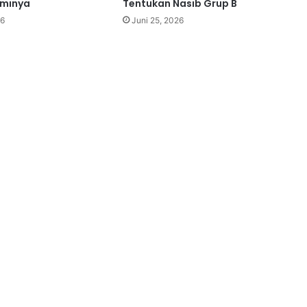
sminya
Tentukan Nasib Grup B
26
Juni 25, 2026