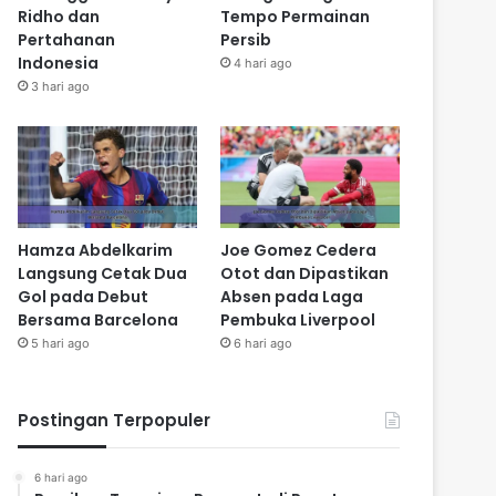
Ridho dan
Tempo Permainan
Pertahanan
Persib
Indonesia
4 hari ago
3 hari ago
Hamza Abdelkarim
Joe Gomez Cedera
Langsung Cetak Dua
Otot dan Dipastikan
Gol pada Debut
Absen pada Laga
Bersama Barcelona
Pembuka Liverpool
5 hari ago
6 hari ago
Postingan Terpopuler
6 hari ago