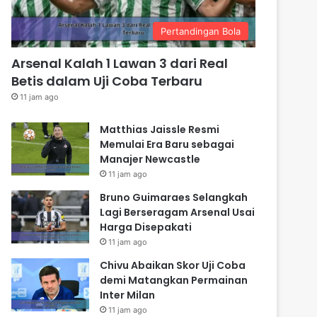
Pertandingan Bola
Arsenal Kalah 1 Lawan 3 dari Real
Betis dalam Uji Coba Terbaru
11 jam ago
Matthias Jaissle Resmi
Memulai Era Baru sebagai
Manajer Newcastle
11 jam ago
Bruno Guimaraes Selangkah
Lagi Berseragam Arsenal Usai
Harga Disepakati
11 jam ago
Chivu Abaikan Skor Uji Coba
demi Matangkan Permainan
Inter Milan
11 jam ago