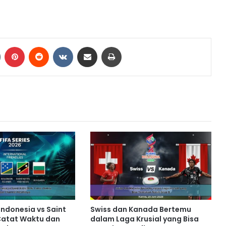
Tumblr
Pinterest
Reddit
VKontakte
Share via Email
Print
Indonesia vs Saint
Swiss dan Kanada Bertemu
 Catat Waktu dan
dalam Laga Krusial yang Bisa