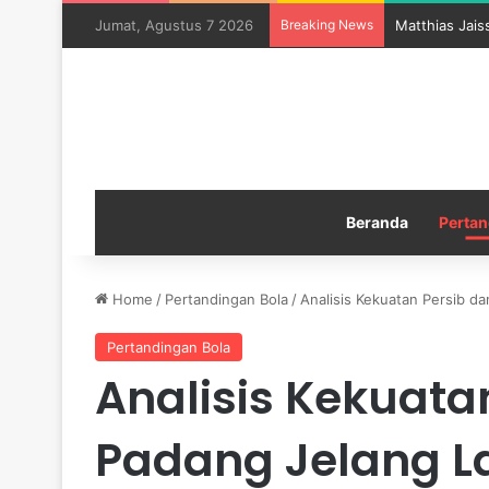
Jumat, Agustus 7 2026
Breaking News
Matthias Jais
Beranda
Pertan
Home
/
Pertandingan Bola
/
Analisis Kekuatan Persib 
Pertandingan Bola
Analisis Kekuata
Padang Jelang L