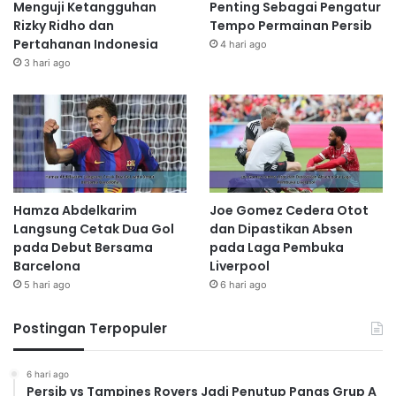
Menguji Ketangguhan
Penting Sebagai Pengatur
Rizky Ridho dan
Tempo Permainan Persib
Pertahanan Indonesia
4 hari ago
3 hari ago
Hamza Abdelkarim
Joe Gomez Cedera Otot
Langsung Cetak Dua Gol
dan Dipastikan Absen
pada Debut Bersama
pada Laga Pembuka
Barcelona
Liverpool
5 hari ago
6 hari ago
Postingan Terpopuler
6 hari ago
Persib vs Tampines Rovers Jadi Penutup Panas Grup A