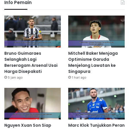
Info Pemain
Bruno Guimaraes
Mitchell Baker Menjaga
Selangkah Lagi
Optimisme Garuda
Berseragam Arsenal Usai
Menjelang Lawatan ke
Harga Disepakati
Singapura
5 jam ago
1 hari ago
Nguyen Xuan Son Siap
Marc Klok Tunjukkan Peran