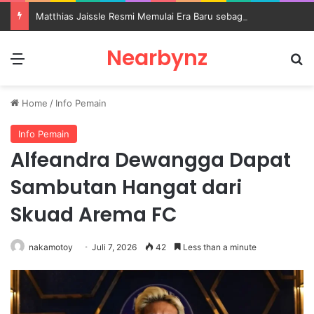
Matthias Jaissle Resmi Memulai Era Baru sebagai Manajer Newcastle
Nearbynz
Menu
S
Home
/
Info Pemain
Info Pemain
Alfeandra Dewangga Dapat
Sambutan Hangat dari
Skuad Arema FC
nakamotoy
Juli 7, 2026
42
Less than a minute